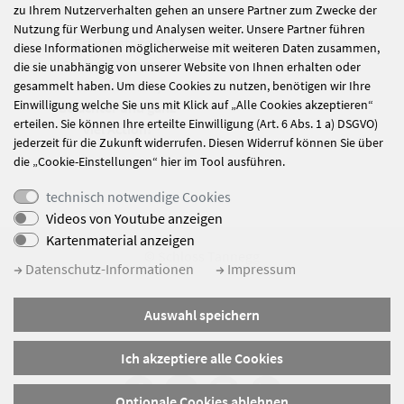
zu Ihrem Nutzerverhalten gehen an unsere Partner zum Zwecke der
Nutzung für Werbung und Analysen weiter. Unsere Partner führen
Erlebnistage auf
Sicher für den
diese Informationen möglicherweise mit weiteren Daten zusammen,
Schloss Tannegg –
Ernstfall
die sie unabhängig von unserer Website von Ihnen erhalten oder
Gemeinschaft,
gesammelt haben. Um diese Cookies zu nutzen, benötigen wir Ihre
Einwilligung welche Sie uns mit Klick auf „Alle Cookies akzeptieren“
Gelächter und ganz
erteilen. Sie können Ihre erteilte Einwilligung (Art. 6 Abs. 1 a) DSGVO)
viel Action!
jederzeit für die Zukunft widerrufen. Diesen Widerruf können Sie über
die „Cookie-Einstellungen“ hier im Tool ausführen.
technisch notwendige Cookies
Videos von Youtube anzeigen
Kartenmaterial anzeigen
© Schloss Tannegg
Datenschutz-Informationen
Impressum
Impressum
Auswahl speichern
Datenschutz
Sitemap
Ich akzeptiere alle Cookies
Optionale Cookies ablehnen