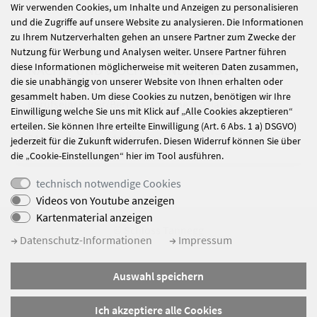
Wir verwenden Cookies, um Inhalte und Anzeigen zu personalisieren
und die Zugriffe auf unsere Website zu analysieren. Die Informationen
FACHKRAFT IM BEREITSCHAFTSDIENST
zu Ihrem Nutzerverhalten gehen an unsere Partner zum Zwecke der
DER SUCHTHILFE (ÜBERWIEGEND
Nutzung für Werbung und Analysen weiter. Unsere Partner führen
diese Informationen möglicherweise mit weiteren Daten zusammen,
NACHT- UND WOCHENENDDIENST)
die sie unabhängig von unserer Website von Ihnen erhalten oder
(M/W/D)
gesammelt haben. Um diese Cookies zu nutzen, benötigen wir Ihre
Berufseinsteiger/Berufserfahrene, Soziales
Einwilligung welche Sie uns mit Klick auf „Alle Cookies akzeptieren“
Suchthilfe Schloss Tannegg
erteilen. Sie können Ihre erteilte Einwilligung (Art. 6 Abs. 1 a) DSGVO)
94405 Landau an der Isar
jederzeit für die Zukunft widerrufen. Diesen Widerruf können Sie über
die „Cookie-Einstellungen“ hier im Tool ausführen.
technisch notwendige Cookies
Videos von Youtube anzeigen
Kartenmaterial anzeigen
© Schloss Tannegg
Datenschutz-Informationen
Impressum
Impressum
Auswahl speichern
Datenschutz
Sitemap
Ich akzeptiere alle Cookies