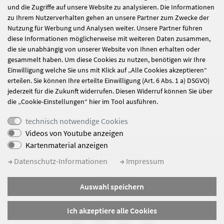
und die Zugriffe auf unsere Website zu analysieren. Die Informationen
Sicherheit geht vor
zu Ihrem Nutzerverhalten gehen an unsere Partner zum Zwecke der
Am Samstag wurde unser Schloss Tannegg zur Kulisse für
Nutzung für Werbung und Analysen weiter. Unsere Partner führen
eine groß angelegte…
diese Informationen möglicherweise mit weiteren Daten zusammen,
die sie unabhängig von unserer Website von Ihnen erhalten oder
mehr
gesammelt haben. Um diese Cookies zu nutzen, benötigen wir Ihre
Einwilligung welche Sie uns mit Klick auf „Alle Cookies akzeptieren“
erteilen. Sie können Ihre erteilte Einwilligung (Art. 6 Abs. 1 a) DSGVO)
1
2
nächste
jederzeit für die Zukunft widerrufen. Diesen Widerruf können Sie über
die „Cookie-Einstellungen“ hier im Tool ausführen.
technisch notwendige Cookies
Videos von Youtube anzeigen
Kartenmaterial anzeigen
© Schloss Tannegg
Datenschutz-Informationen
Impressum
Impressum
Auswahl speichern
Datenschutz
Sitemap
Ich akzeptiere alle Cookies