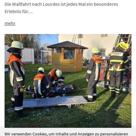
Die Wallfahrt nach Lourdes ist jedes Mal ein besonderes
Erlebnis für…
mehr
Wir verwenden Cookies, um Inhalte und Anzeigen zu personalisieren
Realitätsnahe Feuerwehrübung im Schloss Tannegg –